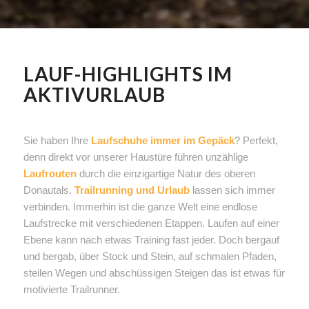
LAUF-HIGHLIGHTS IM
AKTIVURLAUB
Sie haben Ihre
Laufschuhe immer im Gepäck
? Perfekt,
denn direkt vor unserer Haustüre führen unzählige
Laufrouten
durch die einzigartige Natur des oberen
Donautals.
Trailrunning und Urlaub
lassen sich immer
verbinden. Immerhin ist die ganze Welt eine endlose
Laufstrecke mit verschiedenen Etappen. Laufen auf einer
Ebene kann nach etwas Training fast jeder. Doch bergauf
und bergab, über Stock und Stein, auf schmalen Pfaden,
steilen Wegen und abschüssigen Steigen das ist etwas für
motivierte Trailrunner.